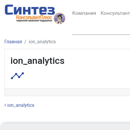
Компания
Консультан
Главная
ion_analytics
ion_analytics
Навигация по записям
ion_analytics