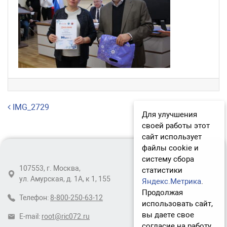
Навигация по записям
IMG_2729
Для улучшения
своей работы этот
сайт использует
файлы cookie и
систему сбора
107553, г. Москва,
статистики
ул. Амурская, д. 1А, к 1, 155
Яндекс.Метрика
.
Продолжая
Телефон:
8-800-250-63-12
использовать сайт,
вы даете свое
E-mail:
root@ric072.ru
согласие на работу