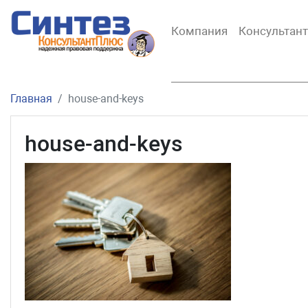
Компания
Консультан
Главная
house-and-keys
house-and-keys