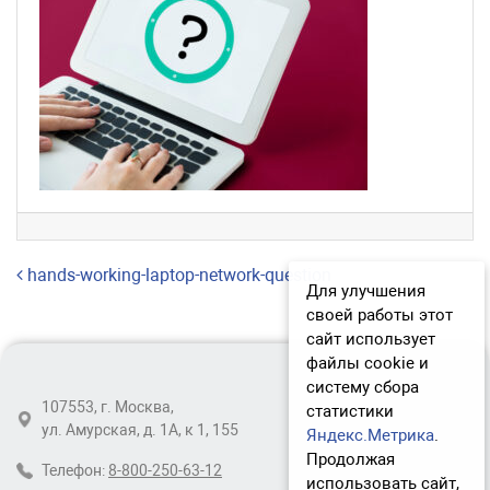
Навигация по записям
hands-working-laptop-network-question
Для улучшения
своей работы этот
сайт использует
файлы cookie и
систему сбора
107553, г. Москва,
статистики
ул. Амурская, д. 1А, к 1, 155
Яндекс.Метрика
.
Продолжая
Телефон:
8-800-250-63-12
использовать сайт,