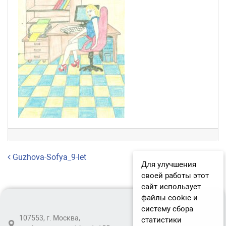
Навигация по записям
Guzhova-Sofya_9-let
Для улучшения
своей работы этот
сайт использует
файлы cookie и
систему сбора
107553, г. Москва,
статистики