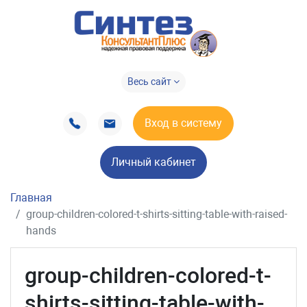
Весь сайт
Вход в систему
Личный кабинет
Главная
group-children-colored-t-shirts-sitting-table-with-raised-
hands
group-children-colored-t-
shirts-sitting-table-with-