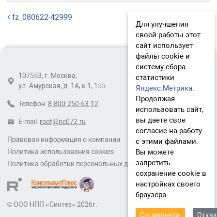
Навигация по записям
fz_080622-42999
Для улучшения
своей работы этот
сайт использует
файлы cookie и
систему сбора
107553, г. Москва,
статистики
ул. Амурская, д. 1А, к 1, 155
Яндекс.Метрика
.
Продолжая
Телефон:
8-800-250-63-12
использовать сайт,
вы даете свое
E-mail:
root@ric072.ru
согласие на работу
Правовая информация о компании
с этими файлами.
Вы можете
Политика использования cookies
запретить
Политика обработки персональных данных
сохранение cookie в
настройках своего
браузера.
© ООО НПП «Синтез» 2026г.
Соглашаюсь
Отка