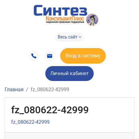
Весь сайт
Вход в систему
Личный кабинет
Главная
fz_080622-42999
fz_080622-42999
fz_080622-42999