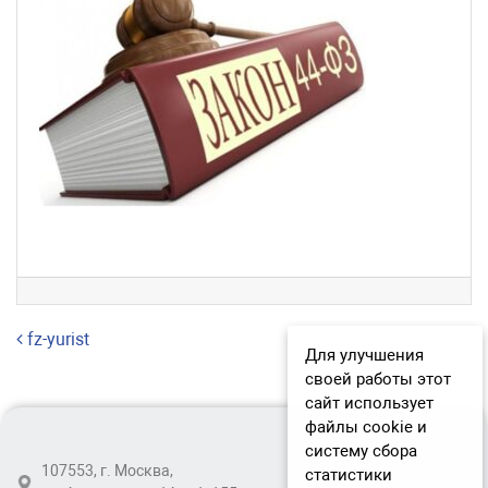
Навигация по записям
fz-yurist
Для улучшения
своей работы этот
сайт использует
файлы cookie и
систему сбора
107553, г. Москва,
статистики