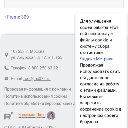
Навигация по записям
Frame-309
Для улучшения
своей работы этот
сайт использует
файлы cookie и
систему сбора
107553, г. Москва,
статистики
ул. Амурская, д. 1А, к 1, 155
Яндекс.Метрика
.
Продолжая
Телефон:
8-800-250-63-12
использовать сайт,
вы даете свое
E-mail:
root@ric072.ru
согласие на работу
Правовая информация о компании
с этими файлами.
Вы можете
Политика использования cookies
запретить
Политика обработки персональных данных
сохранение cookie в
настройках своего
браузера.
© ООО НПП «Синтез» 2026г.