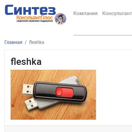
Компания
Консультан
Главная
fleshka
fleshka