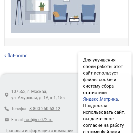
Навигация по записям
flat-home
Для улучшения
своей работы этот
сайт использует
файлы cookie и
систему сбора
107553, г. Москва,
статистики
ул. Амурская, д. 1А, к 1, 155
Яндекс.Метрика
.
Продолжая
Телефон:
8-800-250-63-12
использовать сайт,
вы даете свое
E-mail:
root@ric072.ru
согласие на работу
Правовая информация о компании
с этими файлами.