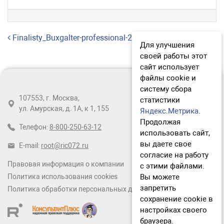
Навигация по записям
Finalisty_Buxgalter-professional-2022
Для улучшения
своей работы этот
сайт использует
файлы cookie и
систему сбора
107553, г. Москва,
статистики
ул. Амурская, д. 1А, к 1, 155
Яндекс.Метрика
.
Продолжая
Телефон:
8-800-250-63-12
использовать сайт,
вы даете свое
E-mail:
root@ric072.ru
согласие на работу
Правовая информация о компании
с этими файлами.
Вы можете
Политика использования cookies
запретить
Политика обработки персональных данных
сохранение cookie в
настройках своего
браузера.