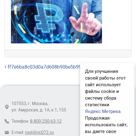
Навигация по записям
ff7e6ba8c03d0a7d608b90be5b99eb88
Для улучшения
своей работы этот
сайт использует
файлы cookie и
систему сбора
107553, г. Москва,
статистики
ул. Амурская, д. 1А, к 1, 155
Яндекс.Метрика
.
Продолжая
Телефон:
8-800-250-63-12
использовать сайт,
вы даете свое
E-mail:
root@ric072.ru