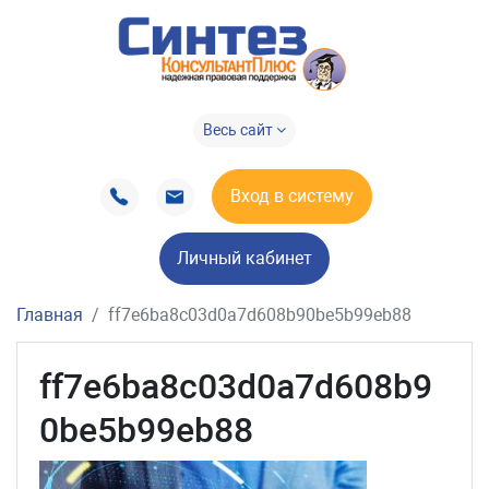
Весь сайт
Вход в систему
Личный кабинет
Главная
ff7e6ba8c03d0a7d608b90be5b99eb88
ff7e6ba8c03d0a7d608b9
0be5b99eb88