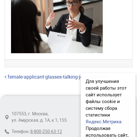
Навигация по записям
female-applicant-glasses-talking-job-interview
Для улучшения
своей работы этот
сайт использует
файлы cookie и
систему сбора
107553, г. Москва,
статистики
ул. Амурская, д. 1А, к 1, 155
Яндекс.Метрика
.
Продолжая
Телефон:
8-800-250-63-12
использовать сайт,