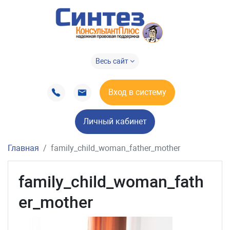
Весь сайт
Вход в систему
Личный кабинет
Главная
family_child_woman_father_mother
family_child_woman_fath
er_mother