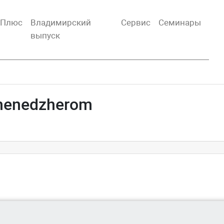
тПлюс
Владимирский
Сервис
Семинары
выпуск
menedzherom