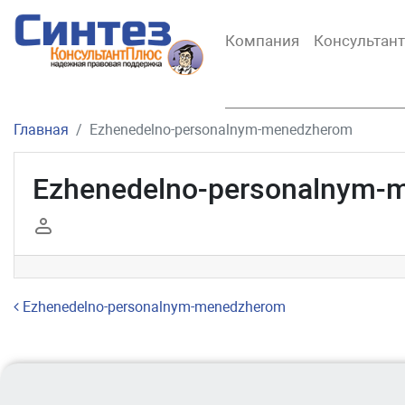
Компания
Консультан
Главная
Ezhenedelno-personalnym-menedzherom
Ezhenedelno-personalnym-
Навигация по записям
Ezhenedelno-personalnym-menedzherom