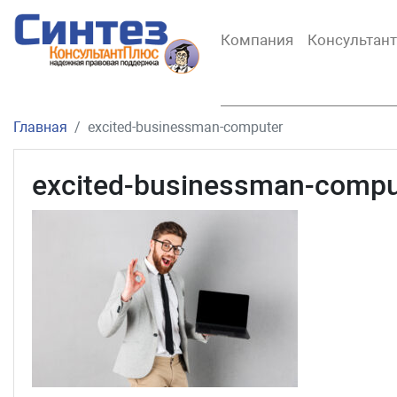
Компания
Консультан
Главная
excited-businessman-computer
excited-businessman-compu