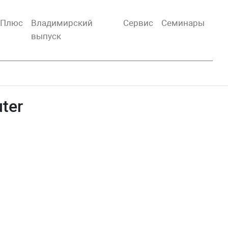
тПлюс
Владимирский
Сервис
Семинары
выпуск
ter