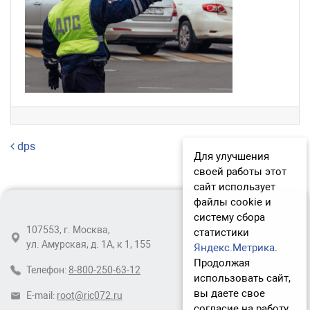
Навигация по записям
dps
Для улучшения
своей работы этот
сайт использует
файлы cookie и
систему сбора
107553, г. Москва,
статистики
ул. Амурская, д. 1А, к 1, 155
Яндекс.Метрика
.
Продолжая
Телефон:
8-800-250-63-12
использовать сайт,
вы даете свое
E-mail:
root@ric072.ru
согласие на работу