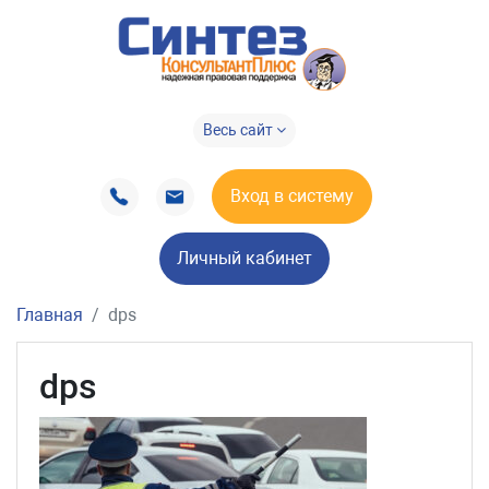
Весь сайт
Вход в систему
Личный кабинет
Главная
dps
dps