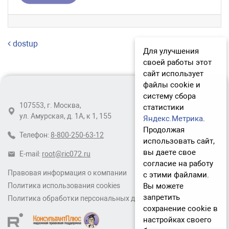
Навигация по записям
dostup
Для улучшения
своей работы этот
сайт использует
файлы cookie и
систему сбора
107553, г. Москва,
статистики
ул. Амурская, д. 1А, к 1, 155
Яндекс.Метрика
.
Продолжая
Телефон:
8-800-250-63-12
использовать сайт,
вы даете свое
E-mail:
root@ric072.ru
согласие на работу
Правовая информация о компании
с этими файлами.
Вы можете
Политика использования cookies
запретить
Политика обработки персональных данных
сохранение cookie в
настройках своего