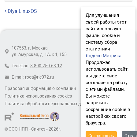
Навигация по записям
Dlya-LinuxOS
Для улучшения
своей работы этот
сайт использует
файлы cookie и
систему сбора
107553, г. Москва,
статистики
ул. Амурская, д. 1А, к 1, 155
Яндекс.Метрика
.
Продолжая
Телефон:
8-800-250-63-12
использовать сайт,
вы даете свое
E-mail:
root@ric072.ru
согласие на работу
Правовая информация о компании
с этими файлами.
Вы можете
Политика использования cookies
запретить
Политика обработки персональных данных
сохранение cookie в
настройках своего
браузера.
© ООО НПП «Синтез» 2026г.
Соглашаюсь
Отка