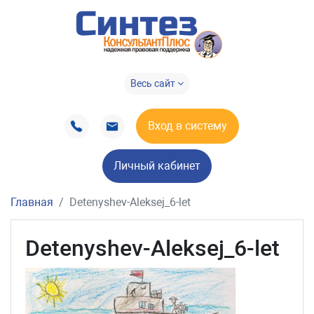
Весь сайт
Вход в систему
Личный кабинет
Главная
Detenyshev-Aleksej_6-let
Detenyshev-Aleksej_6-let