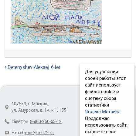
Навигация по записям
Detenyshev-Aleksej_6-let
Для улучшения
своей работы этот
сайт использует
файлы cookie и
систему сбора
107553, г. Москва,
статистики
ул. Амурская, д. 1А, к 1, 155
Яндекс.Метрика
.
Продолжая
Телефон:
8-800-250-63-12
использовать сайт,
вы даете свое
E-mail:
root@ric072.ru