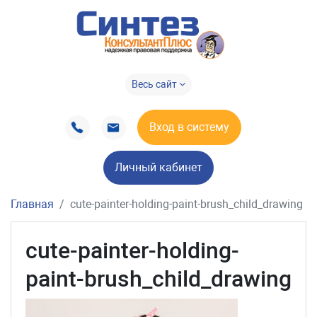
Весь сайт
Вход в систему
Личный кабинет
Главная
cute-painter-holding-paint-brush_child_drawing
cute-painter-holding-
paint-brush_child_drawing