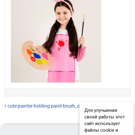
Навигация по записям
cute-painter-holding-paint-brush_child_drawing
Для улучшения
своей работы этот
сайт использует
файлы cookie и