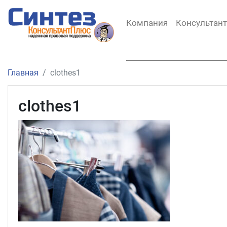
Компания
Консультан
Главная
clothes1
clothes1