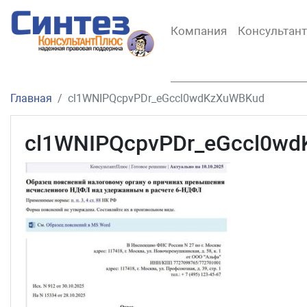
Компания
Консультан
Главная
cl1WNIPQcpvPDr_eGccl0wdKzXuWBKud
cl1WNIPQcpvPDr_eGccl0w