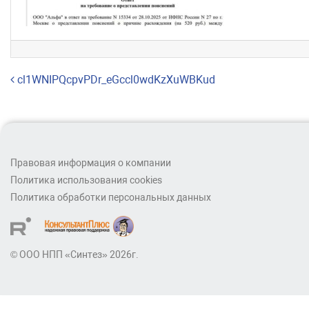
Навигация по записям
cl1WNIPQcpvPDr_eGccl0wdKzXuWBKud
Правовая информация о компании
Политика использования cookies
Политика обработки персональных данных
© ООО НПП «Синтез» 2026г.