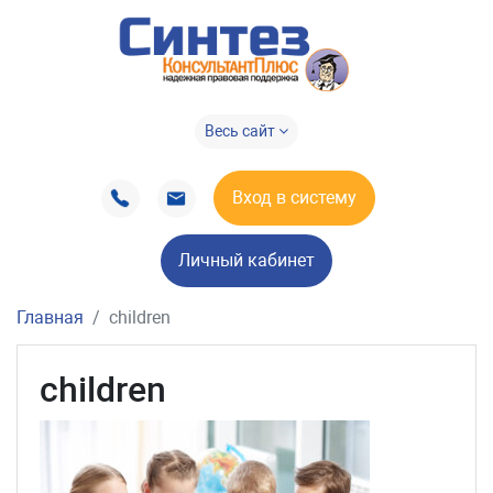
Весь сайт
Вход в систему
Личный кабинет
Главная
children
children