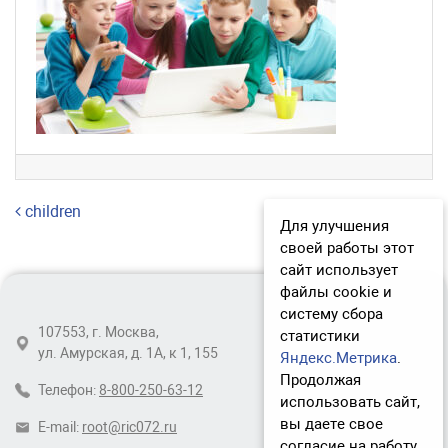
Навигация по записям
children
Для улучшения
своей работы этот
сайт использует
файлы cookie и
систему сбора
107553, г. Москва,
статистики
ул. Амурская, д. 1А, к 1, 155
Яндекс.Метрика
.
Продолжая
Телефон:
8-800-250-63-12
использовать сайт,
вы даете свое
E-mail:
root@ric072.ru
согласие на работу