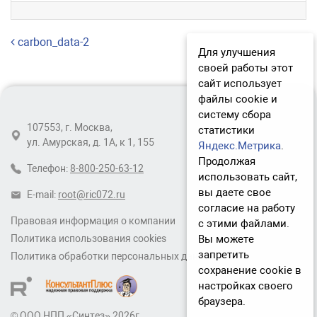
Навигация по записям
carbon_data-2
Для улучшения
своей работы этот
сайт использует
файлы cookie и
систему сбора
107553, г. Москва,
статистики
ул. Амурская, д. 1А, к 1, 155
Яндекс.Метрика
.
Продолжая
Телефон:
8-800-250-63-12
использовать сайт,
вы даете свое
E-mail:
root@ric072.ru
согласие на работу
Правовая информация о компании
с этими файлами.
Вы можете
Политика использования cookies
запретить
Политика обработки персональных данных
сохранение cookie в
настройках своего
браузера.
© ООО НПП «Синтез» 2026г.