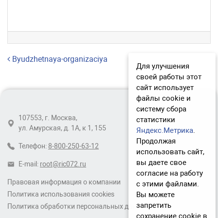
Навигация по записям
Byudzhetnaya-organizaciya
Для улучшения
своей работы этот
сайт использует
файлы cookie и
систему сбора
107553, г. Москва,
статистики
ул. Амурская, д. 1А, к 1, 155
Яндекс.Метрика
.
Продолжая
Телефон:
8-800-250-63-12
использовать сайт,
вы даете свое
E-mail:
root@ric072.ru
согласие на работу
Правовая информация о компании
с этими файлами.
Вы можете
Политика использования cookies
запретить
Политика обработки персональных данных
сохранение cookie в