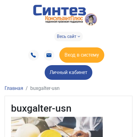
Весь сайт
Вход в систему
Личный кабинет
Главная
buxgalter-usn
buxgalter-usn