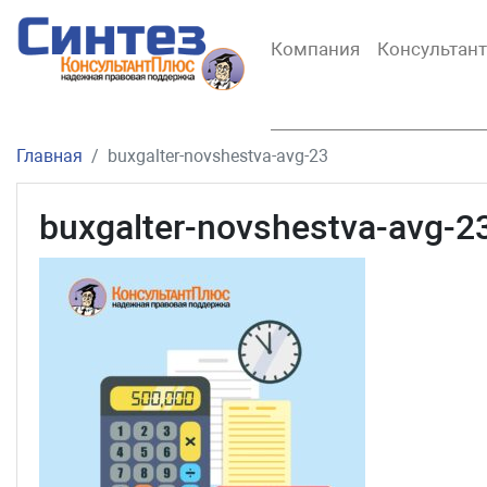
Компания
Консультан
Главная
buxgalter-novshestva-avg-23
buxgalter-novshestva-avg-2