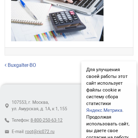
Навигация по записям
Buxgalter-BO
Для улучшения
своей работы этот
сайт использует
файлы cookie и
систему сбора
107553, г. Москва,
статистики
ул. Амурская, д. 1А, к 1, 155
Яндекс.Метрика
.
Продолжая
Телефон:
8-800-250-63-12
использовать сайт,
вы даете свое
E-mail:
root@ric072.ru
согласие на работу