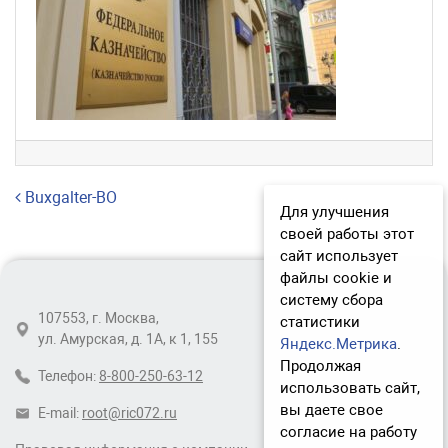
Навигация по записям
Buxgalter-BO
Для улучшения
своей работы этот
сайт использует
файлы cookie и
систему сбора
107553, г. Москва,
статистики
ул. Амурская, д. 1А, к 1, 155
Яндекс.Метрика
.
Продолжая
Телефон:
8-800-250-63-12
использовать сайт,
вы даете свое
E-mail:
root@ric072.ru
согласие на работу