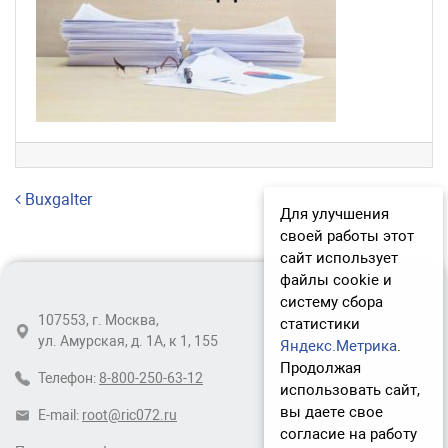
Навигация по записям
Buxgalter
Для улучшения
своей работы этот
сайт использует
файлы cookie и
систему сбора
107553, г. Москва,
статистики
ул. Амурская, д. 1А, к 1, 155
Яндекс.Метрика
.
Продолжая
Телефон:
8-800-250-63-12
использовать сайт,
вы даете свое
E-mail:
root@ric072.ru
согласие на работу