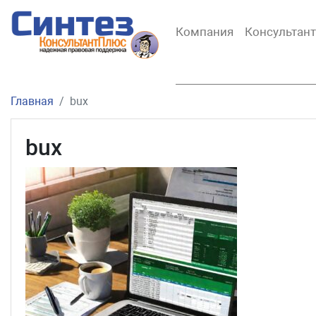
Компания
Консультан
Главная
bux
bux