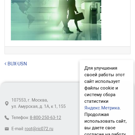
Навигация по записям
BUX-USN
Для улучшения
своей работы этот
сайт использует
файлы cookie и
систему сбора
107553, г. Москва,
статистики
ул. Амурская, д. 1А, к 1, 155
Яндекс.Метрика
.
Продолжая
Телефон:
8-800-250-63-12
использовать сайт,
вы даете свое
E-mail:
root@ric072.ru
согласие на работу