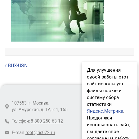
Навигация по записям
BUX-USN
Для улучшения
своей работы этот
сайт использует
файлы cookie и
систему сбора
107553, г. Москва,
статистики
ул. Амурская, д. 1А, к 1, 155
Яндекс.Метрика
.
Продолжая
Телефон:
8-800-250-63-12
использовать сайт,
вы даете свое
E-mail:
root@ric072.ru
согласие на работу