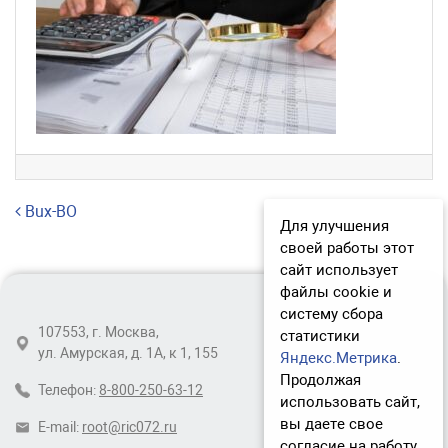
Навигация по записям
Bux-BO
Для улучшения
своей работы этот
сайт использует
файлы cookie и
систему сбора
107553, г. Москва,
статистики
ул. Амурская, д. 1А, к 1, 155
Яндекс.Метрика
.
Продолжая
Телефон:
8-800-250-63-12
использовать сайт,
вы даете свое
E-mail:
root@ric072.ru
согласие на работу