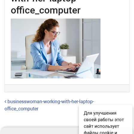
office_computer
Навигация по записям
businesswoman-working-with-her-laptop-
office_computer
Для улучшения
своей работы этот
сайт использует
файлы cookie и