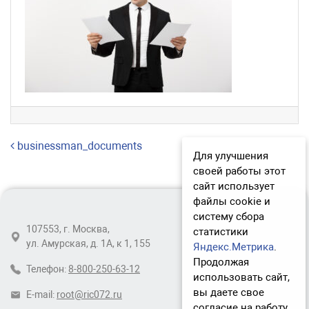
Навигация по записям
businessman_documents
Для улучшения
своей работы этот
сайт использует
файлы cookie и
систему сбора
107553, г. Москва,
статистики
ул. Амурская, д. 1А, к 1, 155
Яндекс.Метрика
.
Продолжая
Телефон:
8-800-250-63-12
использовать сайт,
вы даете свое
E-mail:
root@ric072.ru
согласие на работу