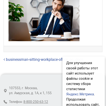
Навигация по записям
businessman-sitting-workplace-office_pc_docs
Для улучшения
своей работы этот
сайт использует
файлы cookie и
систему сбора
107553, г. Москва,
статистики
ул. Амурская, д. 1А, к 1, 155
Яндекс.Метрика
.
Продолжая
Телефон:
8-800-250-63-12
использовать сайт,