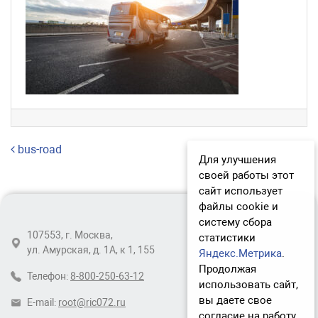
Навигация по записям
bus-road
Для улучшения
своей работы этот
сайт использует
файлы cookie и
систему сбора
107553, г. Москва,
статистики
ул. Амурская, д. 1А, к 1, 155
Яндекс.Метрика
.
Продолжая
Телефон:
8-800-250-63-12
использовать сайт,
вы даете свое
E-mail:
root@ric072.ru
согласие на работу