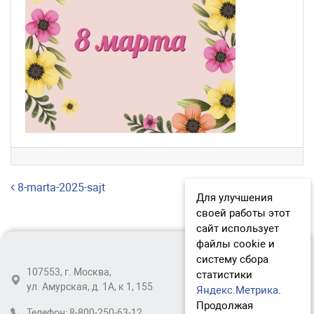
Навигация по записям
8-marta-2025-sajt
Для улучшения
своей работы этот
сайт использует
файлы cookie и
систему сбора
107553, г. Москва,
статистики
ул. Амурская, д. 1А, к 1, 155
Яндекс.Метрика
.
Продолжая
Телефон:
8-800-250-63-12