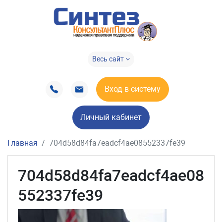
Весь сайт
Вход в систему
Личный кабинет
Главная
704d58d84fa7eadcf4ae08552337fe39
704d58d84fa7eadcf4ae08
552337fe39