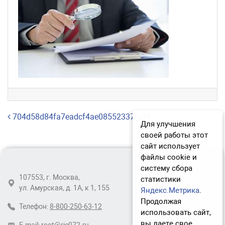
Навигация по записям
704d58d84fa7eadcf4ae08552337fe39
Для улучшения
своей работы этот
сайт использует
файлы cookie и
систему сбора
107553, г. Москва,
статистики
ул. Амурская, д. 1А, к 1, 155
Яндекс.Метрика
.
Продолжая
Телефон:
8-800-250-63-12
использовать сайт,
вы даете свое