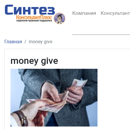
Компания
Консультан
Главная
money give
money give