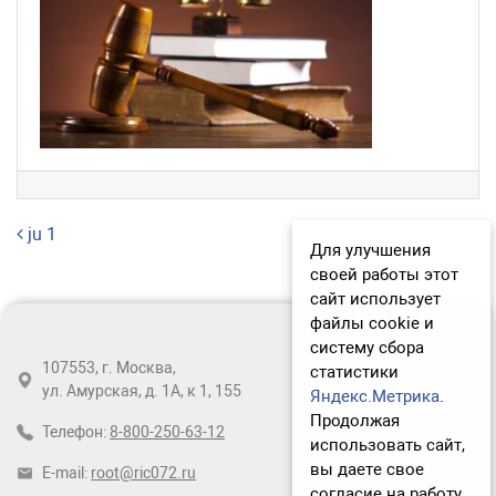
Навигация по записям
ju 1
Для улучшения
своей работы этот
сайт использует
файлы cookie и
систему сбора
107553, г. Москва,
статистики
ул. Амурская, д. 1А, к 1, 155
Яндекс.Метрика
.
Продолжая
Телефон:
8-800-250-63-12
использовать сайт,
вы даете свое
E-mail:
root@ric072.ru
согласие на работу