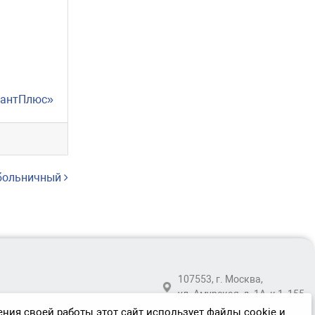
тантПлюс»
 больничный
107553, г. Москва,
ул. Амурская, д. 1А, к 1, 155
ния своей работы этот сайт использует файлы cookie и