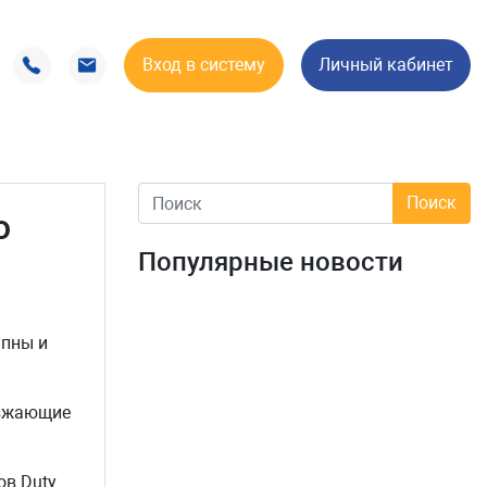
Вход в систему
Личный кабинет
о
Популярные новости
упны и
езжающие
ов Duty