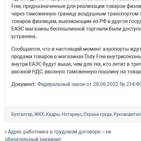
Free, предназначенные для реализации товаров физ
через таможенную границу воздушным транспортом 
товаров физлицам, выезжающим из РФ в другое госуд
ЕАЭС магазины беспошлинной торговли были доступн
устранена.
Сообщается, что в настоящий момент аэропорты ждут
продажи товаров в магазинах Duty Free внутрисоюзн
внутри ЕАЭС будут выше, чем для тех, кто летит в тре
ввозной НДС, ввозную таможенную пошлину на товар 
Документ:
Федеральный закон от 28.06.2022 № 214-Ф
Бухгалтер
,
ЖКХ
,
Кадры
,
Нотариус
,
Охрана труда
,
Руководител
Навигация по записям
Адрес работника в трудовом договоре – не
обязательный реквизит