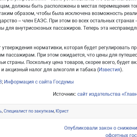
лицам, должны быть расположены в местах перемещения то
таким образом, чтобы была исключена возможность реал
арство – член ЕАЭС. При этом во всех остальных странах
ы для внутрисоюзных пассажиров. Теперь эта несправедл
 утверждения нормативки, которая будет регулировать п
ым пассажирам. При этом ожидается, что цены для путеш
тьи страны. Поскольку цена товаров, скорее всего, будет 
и акцизный налог для алкоголя и табака (
Известия
).
З
;
Информация с сайта Госдумы
Источник:
сайт издательства «Глав
ь
,
Специалист по закупкам
,
Юрист
Опубликовали закон о снижени
офсетных го