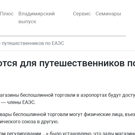
тПлюс
Владимирский
Сервис
Семинары
выпуск
я путешественников по ЕАЭС
ются для путешественников п
магазины беспошлинной торговли в аэропортах будут дост
 — члены ЕАЭС.
овары беспошлинной торговли могут физические лица, въ
ического союза в другую.
ом регулировании…» было установлено, что залы магазин