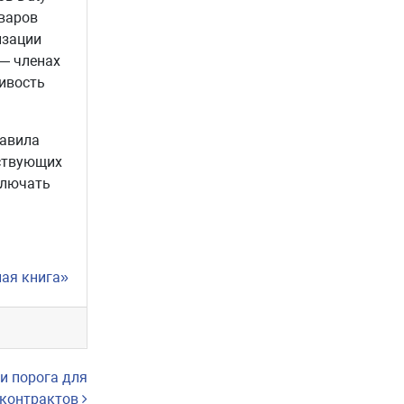
варов
изации
 — членах
ивость
равила
ествующих
включать
ная книга»
и порога для
сконтрактов