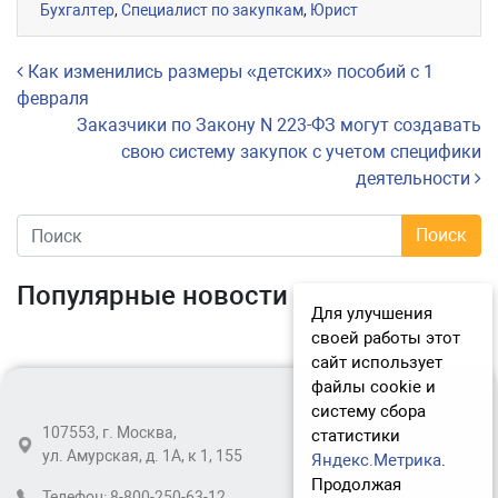
Бухгалтер
,
Специалист по закупкам
,
Юрист
Навигация по записям
Как изменились размеры «детских» пособий с 1
февраля
Заказчики по Закону N 223-ФЗ могут создавать
свою систему закупок с учетом специфики
деятельности
Популярные новости
Для улучшения
своей работы этот
сайт использует
файлы cookie и
систему сбора
107553, г. Москва,
статистики
ул. Амурская, д. 1А, к 1, 155
Яндекс.Метрика
.
Продолжая
Телефон:
8-800-250-63-12