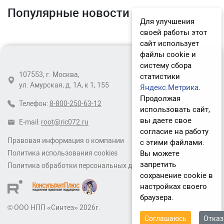
Популярные новости
Для улучшения
своей работы этот
сайт использует
файлы cookie и
систему сбора
107553, г. Москва,
статистики
ул. Амурская, д. 1А, к 1, 155
Яндекс.Метрика
.
Продолжая
Телефон:
8-800-250-63-12
использовать сайт,
вы даете свое
E-mail:
root@ric072.ru
согласие на работу
Правовая информация о компании
с этими файлами.
Вы можете
Политика использования cookies
запретить
Политика обработки персональных данных
сохранение cookie в
настройках своего
браузера.
© ООО НПП «Синтез» 2026г.
Соглашаюсь
Отка