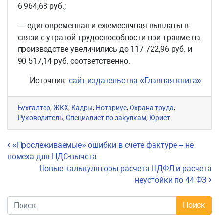
6 964,68 руб.;
— единовременная и ежемесячная выплаты в
связи с утратой трудоспособности при травме на
производстве увеличились до 117 722,96 руб. и
90 517,14 руб. соответственно.
Источник:
сайт издательства «Главная книга»
Бухгалтер
,
ЖКХ
,
Кадры
,
Нотариус
,
Охрана труда
,
Руководитель
,
Специалист по закупкам
,
Юрист
Навигация по записям
«Прослеживаемые» ошибки в счете-фактуре – не
помеха для НДС-вычета
Новые калькуляторы расчета НДФЛ и расчета
неустойки по 44-ФЗ