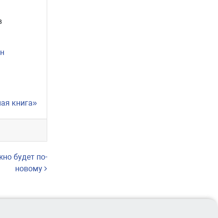
в
он
ная книга»
жно будет по-
новому