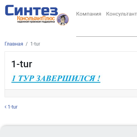
Компания
Консультан
Главная
1-tur
1-tur
Навигация по записям
1-tur